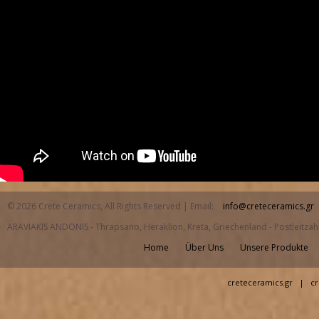
© 2026 Crete Ceramics, All Rights Reserved | Email:
info@creteceramics.gr
ARAVIAKIS ANDONIS - Thrapsano, Heraklion, Kreta, Griechenland - Postleitza
Home
Über Uns
Unsere Produkte
creteceramics.gr
|
cr