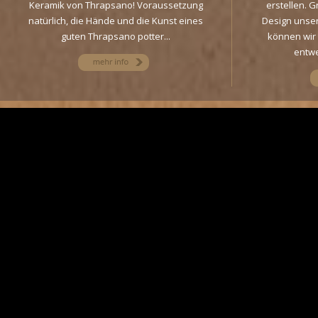
Keramik von Thrapsano! Voraussetzung
erstellen. 
natürlich, die Hände und die Kunst eines
Design unse
guten Thrapsano potter...
können wir 
entwe