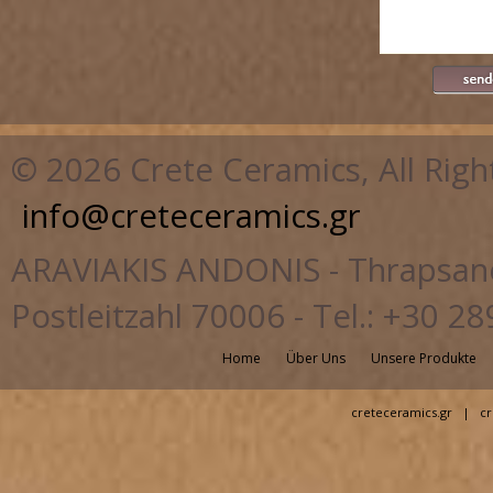
© 2026 Crete Ceramics, All Righ
info@creteceramics.gr
ARAVIAKIS ANDONIS - Thrapsano,
Postleitzahl 70006 - Tel.: +30
Home
Über Uns
Unsere Produkte
creteceramics.gr
|
cr