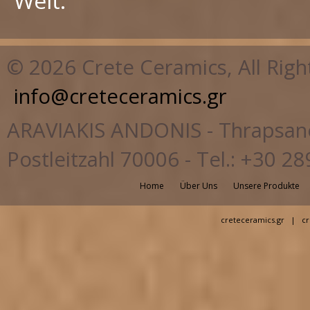
Welt.
© 2026 Crete Ceramics, All Righ
info@creteceramics.gr
ARAVIAKIS ANDONIS - Thrapsano,
Postleitzahl 70006 - Tel.: +30
Home
Über Uns
Unsere Produkte
creteceramics.gr
|
cr